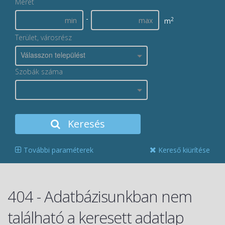
Méret
-
2
m
Terület, városrész
Válasszon települést
Szobák száma
Keresés
További paraméterek
Kereső kiürítése
404 - Adatbázisunkban nem
található a keresett adatlap