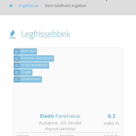
Ingatlanok
Nem található ingatlan
Legfrissebbek
Áron alul
Azonnal költözhető
Jó közlekedéssel
Sürgős
Zöldövezeti
Eladó
Panellakás
6.2
Budapest, XIX. kerület
t
millió Ft
Kispesti lakótelep