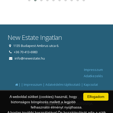
New Estate Ingatlan
1135 Budapest Ambrus utca 6.
+36 70 413-6983
info@newestate.hu
Impresszum
Adatkezelés
|
|
|
|
Impresszium
Adatvédelmi tájékoztató
Kapcsolat
A weboldal sütiket (cookies) használ, hogy
Elfogadom
© 1997 - 2026 AZ INGATLANIRODA WEBOLDALÁT ÉS ÜGYVITELI
biztonságos böngészés mellett a legjobb
RENDSZERÉT AZ
INGATLAN
FORRÁS
BIZTOSÍTJA.
felhasználói élményt nyújthassa.
A honlap további használatával Ön hozzájárulását adja a sütik