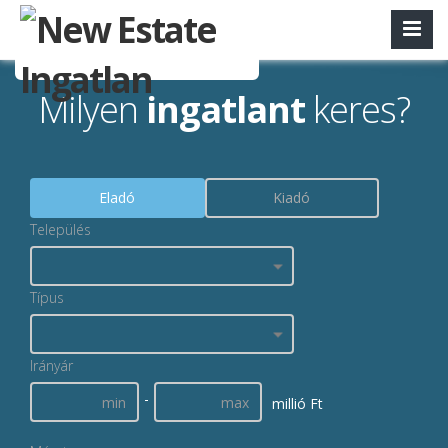
Milyen
ingatlant
keres?
Eladó
Kiadó
Település
Típus
Irányár
-
millió Ft