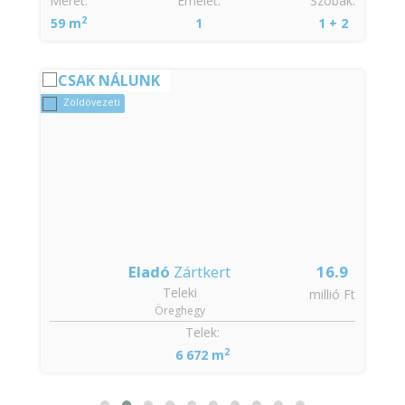
:
Méret:
Emelet:
Szobák:
2
59 m
1
1 + 2
CSAK NÁLUNK
Zöldövezeti
Eladó
Zártkert
16.9
Teleki
t
millió Ft
Öreghegy
:
Telek:
2
6 672 m