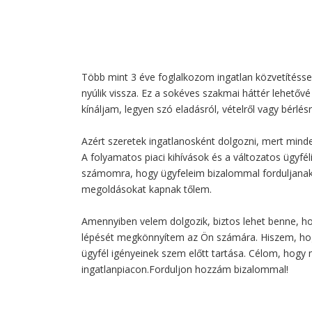
Több mint 3 éve foglalkozom ingatlan közvetítéssel
nyúlik vissza. Ez a sokéves szakmai háttér lehet
kínáljam, legyen szó eladásról, vételről vagy bérlésr
Azért szeretek ingatlanosként dolgozni, mert minden
A folyamatos piaci kihívások és a változatos ügyfé
számomra, hogy ügyfeleim bizalommal forduljanak
megoldásokat kapnak tőlem.
Amennyiben velem dolgozik, biztos lehet benne, ho
lépését megkönnyítem az Ön számára. Hiszem, hogy
ügyfél igényeinek szem előtt tartása. Célom, hogy 
ingatlanpiacon.Forduljon hozzám bizalommal!