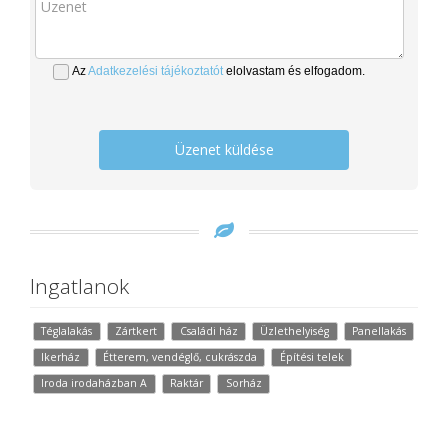
Az
Adatkezelési tájékoztatót
elolvastam és elfogadom.
Üzenet küldése
Ingatlanok
Téglalakás
Zártkert
Családi ház
Üzlethelyiség
Panellakás
Ikerház
Étterem, vendéglő, cukrászda
Építési telek
Iroda irodaházban A
Raktár
Sorház