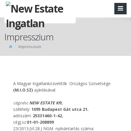
Impresszium
Impresszium
A Magyar Ingatlanközvetítők Országos Szövetsége
(M.I.O.SZ)
ajánlásával.
cégnév
: NEW ESTATE Kft.
székhely:
1095 Budapest Gát utca 21.
adószám:
25331460-1-42
,
cégj.sz:
01-01-208899
23/2013.(VI.28.) NGM nyilvántartás száma: