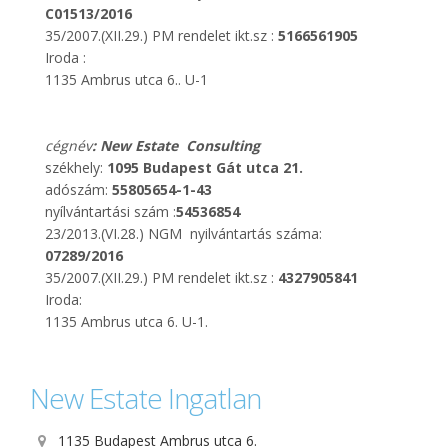
C01513/2016
35/2007.(XII.29.) PM rendelet ikt.sz :
5166561905
Iroda :
1135 Ambrus utca 6.. U-1
cégnév
: New Estate Consulting
székhely:
1095 Budapest Gát utca 21.
adószám:
55805654-1-43
nyílvántartási szám :
54536854
23/2013.(VI.28.) NGM nyilvántartás száma:
07289/2016
35/2007.(XII.29.) PM rendelet ikt.sz :
4327905841
Iroda:
1135 Ambrus utca 6. U-1.
New Estate Ingatlan
1135 Budapest Ambrus utca 6.