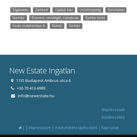
Téglalakás
Zártkert
Családi ház
Üzlethelyiség
Panellakás
Ikerház
Étterem, vendéglő, cukrászda
Építési telek
Iroda irodaházban A
Raktár
Sorház
New Estate Ingatlan
1135 Budapest Ambrus utca 6.
+36 70 413-6983
info@newestate.hu
Impresszum
Adatkezelés
|
|
|
|
Impresszium
Adatvédelmi tájékoztató
Kapcsolat