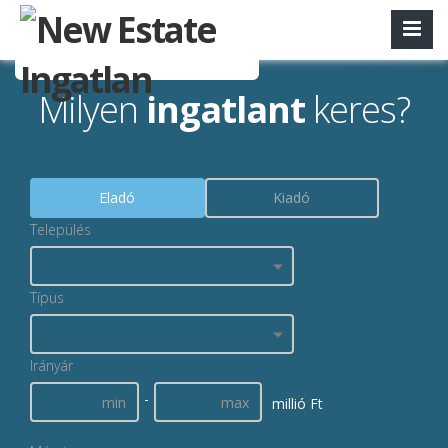
Milyen
ingatlant
keres?
Eladó
Kiadó
Település
Típus
Irányár
-
millió Ft