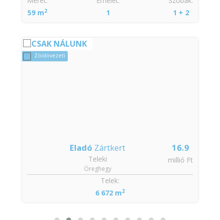
:
Méret:
Emelet:
Szobák:
2
59 m
1
1 + 2
CSAK NÁLUNK
Zöldövezeti
Eladó
Zártkert
16.9
Teleki
t
millió Ft
Öreghegy
:
Telek:
2
6 672 m