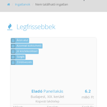
Ingatlanok
Nem található ingatlan
Legfrissebbek
Áron alul
Azonnal költözhető
Jó közlekedéssel
Sürgős
Zöldövezeti
Eladó
Panellakás
6.2
Budapest, XIX. kerület
t
millió Ft
Kispesti lakótelep