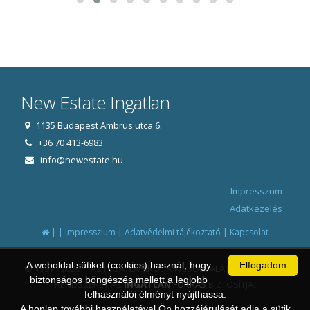
New Estate Ingatlan
1135 Budapest Ambrus utca 6.
+36 70 413-6983
info@newestate.hu
Impresszum
Adatkezelés
|
|
|
|
Impresszium
Adatvédelmi tájékoztató
Kapcsolat
A weboldal sütiket (cookies) használ, hogy
Elfogadom
© 1997 - 2026 AZ INGATLANIRODA WEBOLDALÁT ÉS ÜGYVITELI
biztonságos böngészés mellett a legjobb
RENDSZERÉT AZ
INGATLAN
FORRÁS
BIZTOSÍTJA.
felhasználói élményt nyújthassa.
A honlap további használatával Ön hozzájárulását adja a sütik