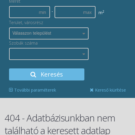
Méret
-
2
m
Terület, városrész
Válasszon települést
Szobák száma
Keresés
További paraméterek
Kereső kiürítése
404 - Adatbázisunkban nem
található a keresett adatlap