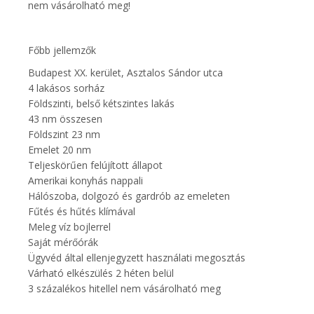
nem vásárolható meg!
Főbb jellemzők
Budapest XX. kerület, Asztalos Sándor utca
4 lakásos sorház
Földszinti, belső kétszintes lakás
43 nm összesen
Földszint 23 nm
Emelet 20 nm
Teljeskörűen felújított állapot
Amerikai konyhás nappali
Hálószoba, dolgozó és gardrób az emeleten
Fűtés és hűtés klímával
Meleg víz bojlerrel
Saját mérőórák
Ügyvéd által ellenjegyzett használati megosztás
Várható elkészülés 2 héten belül
3 százalékos hitellel nem vásárolható meg