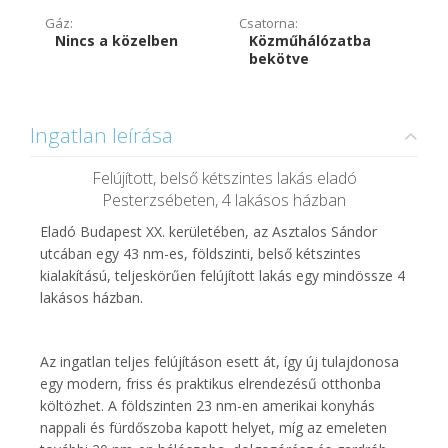
Gáz:
Csatorna:
Nincs a közelben
Közműhálózatba
bekötve
Ingatlan leírása
Felújított, belső kétszintes lakás eladó
Pesterzsébeten, 4 lakásos házban
Eladó Budapest XX. kerületében, az Asztalos Sándor
utcában egy 43 nm-es, földszinti, belső kétszintes
kialakítású, teljeskörűen felújított lakás egy mindössze 4
lakásos házban.
Az ingatlan teljes felújításon esett át, így új tulajdonosa
egy modern, friss és praktikus elrendezésű otthonba
költözhet. A földszinten 23 nm-en amerikai konyhás
nappali és fürdőszoba kapott helyet, míg az emeleten