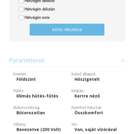
Hétvégén délelőtt
Hétvégén délután
Hétvégén este
Kérés elküldése
Paraméterek
Emelet:
Külső állapot:
Földszint
Hőszigetelt
Fűtés:
Kilátás:
Klímás hűtés-fűtés
Kertre néző
Bútorozottság:
Komfort fokozat:
Bútorozatlan
Összkomfort
Villany:
Víz:
Bevezetve (230 Volt)
Van, saját vízórával