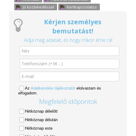
Jó közlekedéssel
Kertkapcsolatos
Kérjen személyes
bemutatást!
Adja meg adatait, és hogy mikor érne rá!
Az
Adatkezelési tájékoztatót
elolvastam és
elfogadom.
Megfelelő időpontok
Hétköznap délelőtt
Hétköznap délután
Hétköznap este