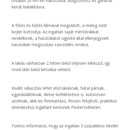
további 20 nm-en hálószoba, dolgozórész és gardrób
került kialakításra.
A fűtés és hűtés klímával megoldott, a meleg vizet
bojler biztosítja. Az ingatlan saját mérőórákkal
rendelkezik, a használatot ügyvéd által ellenjegyzett
használati megosztási szerződés rendezi.
A lakás várhatóan 2 héten belül teljesen elkészül, így
rövid időn belül birtokba vehető.
Kiváló választás lehet első lakásnak, fiatal párnak,
egyedülállóknak, illetve befektetésre is, különösen
azoknak, akik kis fenntartású, frissen felújított, praktikus
elrendezésű ingatlant keresnek Pesterzsébeten.
Fontos információ, hogy az ingatlan 3 százalékos hitellel