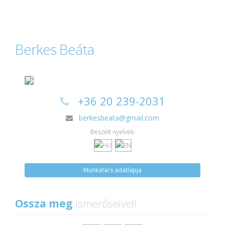
Berkes Beáta
+36 20 239-2031
berkesbeata@gmail.com
Beszélt nyelvek:
Munkatárs adatlapja
Ossza meg
ismerőseivel!