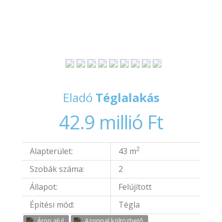
Eladó
Téglalakás
42.9 millió Ft
2
Alapterület:
43 m
Szobák száma:
2
Állapot:
Felújított
Építési mód:
Tégla
Áron alul
Azonnal költözhető