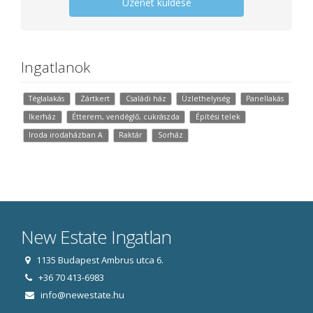
Üzenet küldése
Ingatlanok
Téglalakás
Zártkert
Családi ház
Üzlethelyiség
Panellakás
Ikerház
Étterem, vendéglő, cukrászda
Építési telek
Iroda irodaházban A
Raktár
Sorház
New Estate Ingatlan
1135 Budapest Ambrus utca 6.
+36 70 413-6983
info@newestate.hu