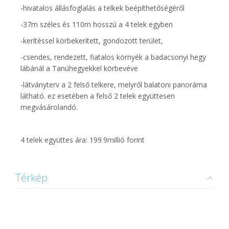
-hivatalos állásfoglalás a telkek beépíthetőségéről
-37m széles és 110m hosszú a 4 telek egyben
-kerítéssel körbekerített, gondozott terület,
-csendes, rendezett, fiatalos környék a badacsonyi hegy
lábánál a Tanúhegyekkel körbevéve
-látványterv a 2 felső telkere, melyről balatoni panoráma
látható. ez esetében a felső 2 telek együttesen
megvásárolandó.
4 telek együttes ára: 199.9millió forint
Térkép