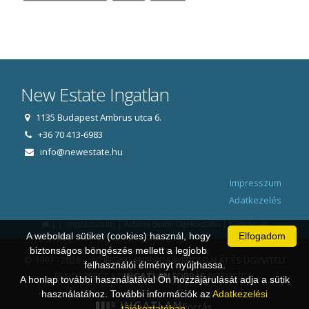
New Estate Ingatlan
1135 Budapest Ambrus utca 6.
+36 70 413-6983
info@newestate.hu
Impresszum
Adatkezelés
|
|
|
|
Impresszium
Adatvédelmi tájékoztató
Kapcsolat
A weboldal sütiket (cookies) használ, hogy
Elfogadom
biztonságos böngészés mellett a legjobb
© 1997 - 2026 AZ INGATLANIRODA WEBOLDALÁT ÉS ÜGYVITELI
felhasználói élményt nyújthassa.
RENDSZERÉT AZ
INGATLAN
FORRÁS
BIZTOSÍTJA.
A honlap további használatával Ön hozzájárulását adja a sütik
használatához. További információk az
Adatkezelési
tájékoztatóban
.