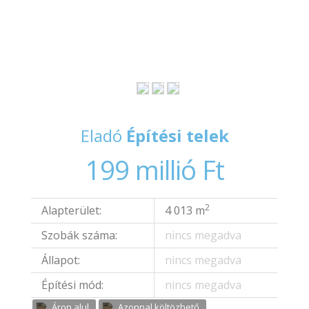
CSAK NÁLUNK
Eladó
Építési telek
199 millió Ft
2
Alapterület:
4 013 m
Szobák száma:
nincs megadva
Állapot:
nincs megadva
Építési mód:
nincs megadva
Áron alul
Azonnal költözhető