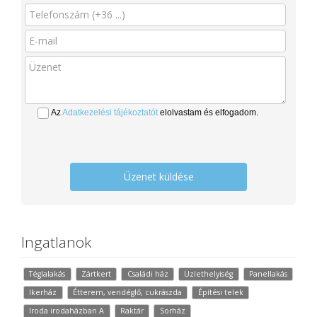
Az
Adatkezelési tájékoztatót
elolvastam és elfogadom.
Üzenet küldése
Ingatlanok
Téglalakás
Zártkert
Családi ház
Üzlethelyiség
Panellakás
Ikerház
Étterem, vendéglő, cukrászda
Építési telek
Iroda irodaházban A
Raktár
Sorház