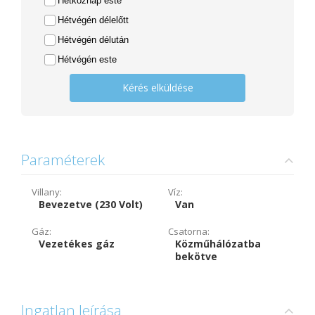
Hétköznap este
Hétvégén délelőtt
Hétvégén délután
Hétvégén este
Kérés elküldése
Paraméterek
Villany:
Víz:
Bevezetve (230 Volt)
Van
Gáz:
Csatorna:
Vezetékes gáz
Közműhálózatba
bekötve
Ingatlan leírása