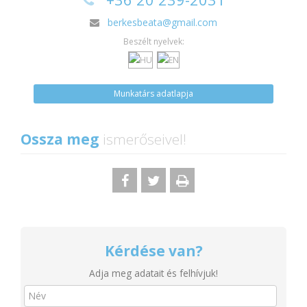
berkesbeata@gmail.com
Beszélt nyelvek:
Munkatárs adatlapja
Ossza meg
ismerőseivel!
Kérdése van?
Adja meg adatait és felhívjuk!