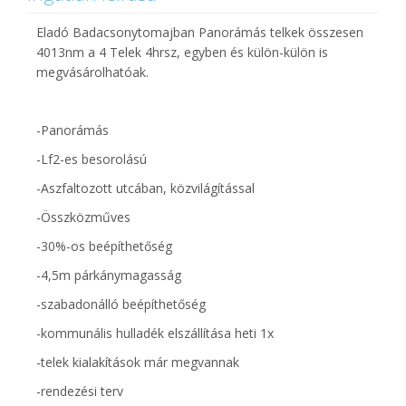
Eladó Badacsonytomajban Panorámás telkek összesen
4013nm a 4 Telek 4hrsz, egyben és külön-külön is
megvásárolhatóak.
-Panorámás
-Lf2-es besorolású
-Aszfaltozott utcában, közvilágítással
-Összközműves
-30%-os beépíthetőség
-4,5m párkánymagasság
-szabadonálló beépíthetőség
-kommunális hulladék elszállítása heti 1x
-telek kialakítások már megvannak
-rendezési terv